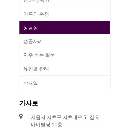
이혼외 분쟁
상담실
성공사례
자주 묻는 질문
유형별 판례
자료실
가사로
서울시 서초구 서초대로 51길 9,
마이빌딩 10층,