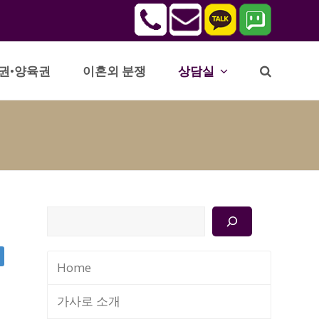
권•양육권
이혼외 분쟁
상담실
검
색
Home
가사로 소개