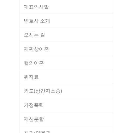
대표인사말
변호사 소개
오시는 길
재판상이혼
협의이혼
위자료
외도(상간자소송)
가정폭력
재산분할
친권•양육권