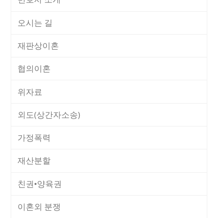
오시는 길
재판상이혼
협의이혼
위자료
외도(상간자소송)
가정폭력
재산분할
친권•양육권
이혼외 분쟁