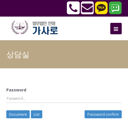
상담실
Password
Document
List
Password confirm