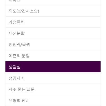
외도(상간자소송)
가정폭력
재산분할
친권•양육권
이혼외 분쟁
상담실
성공사례
자주 묻는 질문
유형별 판례