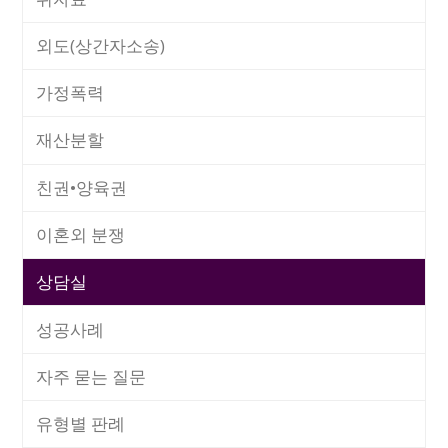
외도(상간자소송)
가정폭력
재산분할
친권•양육권
이혼외 분쟁
상담실
성공사례
자주 묻는 질문
유형별 판례