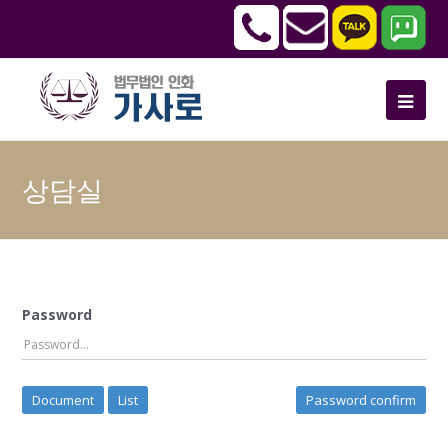
상담실
Password
Document
List
Password confirm