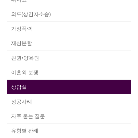
외도(상간자소송)
가정폭력
재산분할
친권•양육권
이혼외 분쟁
상담실
성공사례
자주 묻는 질문
유형별 판례