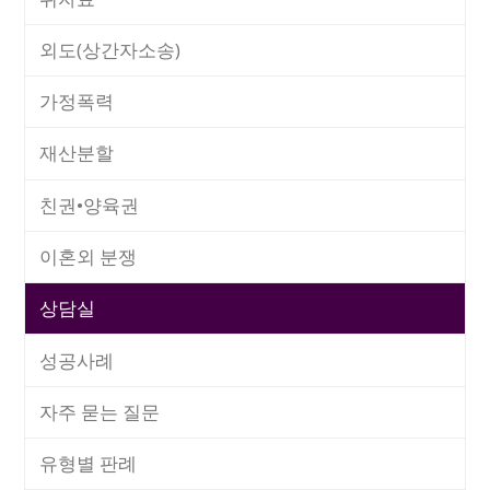
외도(상간자소송)
가정폭력
재산분할
친권•양육권
이혼외 분쟁
상담실
성공사례
자주 묻는 질문
유형별 판례