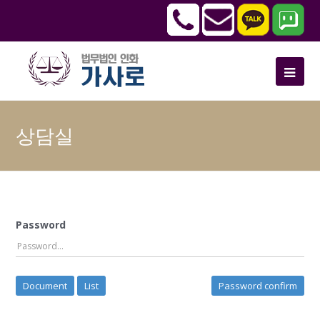
상담실
Password
Document
List
Password confirm