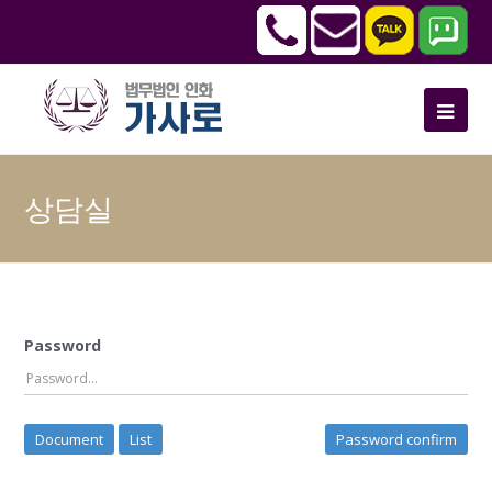
상담실
Password
Document
List
Password confirm