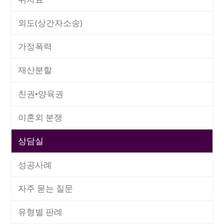
외도(상간자소송)
가정폭력
재산분할
친권•양육권
이혼외 분쟁
상담실
성공사례
자주 묻는 질문
유형별 판례