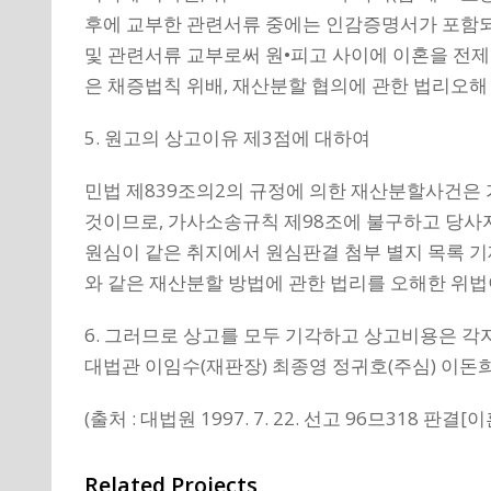
후에 교부한 관련서류 중에는 인감증명서가 포함되어 
및 관련서류 교부로써 원•피고 사이에 이혼을 전제
은 채증법칙 위배, 재산분할 협의에 관한 법리오해 
5. 원고의 상고이유 제3점에 대하여
민법 제839조의2의 규정에 의한 재산분할사건은
것이므로, 가사소송규칙 제98조에 불구하고 당사자
원심이 같은 취지에서 원심판결 첨부 별지 목록 기
와 같은 재산분할 방법에 관한 법리를 오해한 위법이
6. 그러므로 상고를 모두 기각하고 상고비용은 각
대법관 이임수(재판장) 최종영 정귀호(주심) 이돈
(출처 : 대법원 1997. 7. 22. 선고 96므318 판
Related Projects