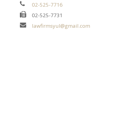
02-525-7716
02-525-7731
었
lawfirmsyul@gmail.com
권
선