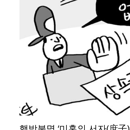
행방불명 ‘미혼의 서자(庶子)