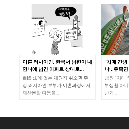
이혼 러시아인, 한국서 남편이 내
“치매 간병
연녀에 넘긴 아파트 상대로…
냐…유족연금
自國 法에 없는 채권자 취소권 주
법원 "치매 
장 러시아인 부부가 이혼과정에서
부생활 아냐
재산분할 다툼을…
받기…