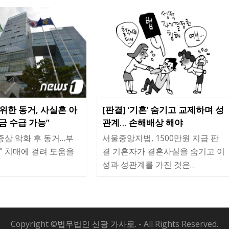
 위한 동거, 사실혼 아
[판결] ‘기혼’ 숨기고 교제하며 성
 수급 가능”
관계… 손해배상 해야
증상 악화 후 동거…부
서울중앙지법, 1500만원 지급 판
" 치매에 걸려 도움을
결 기혼자가 결혼사실을 숨기고 이
성과 성관계를 가진 것은…
Copyright ©
법무법인 신광 가사로.
- All Rights Reserved.