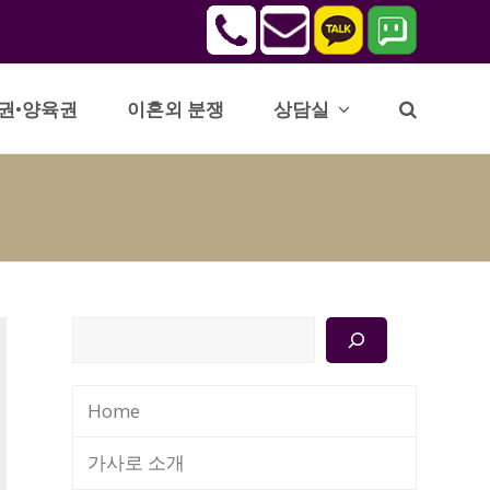
권•양육권
이혼외 분쟁
상담실
검
색
Home
가사로 소개