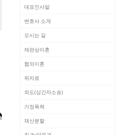
대표인사말
변호사 소개
오시는 길
재판상이혼
협의이혼
위자료
외도(상간자소송)
가정폭력
재산분할
친권•양육권