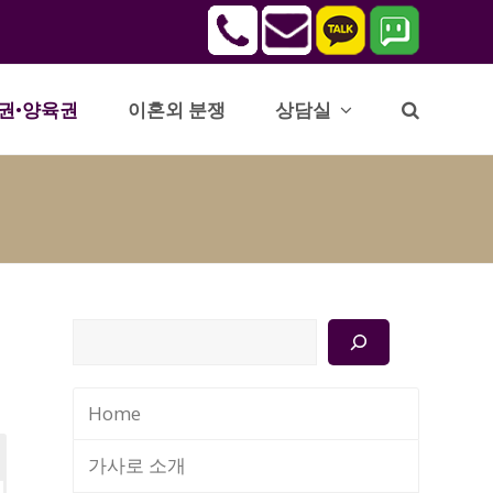
권•양육권
이혼외 분쟁
상담실
검
색
Home
가사로 소개