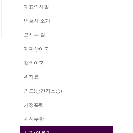
대표인사말
변호사 소개
오시는 길
재판상이혼
협의이혼
위자료
외도(상간자소송)
가정폭력
재산분할
친권•양육권