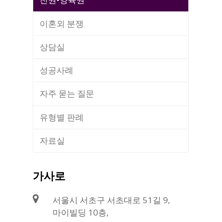
이혼외 분쟁
상담실
성공사례
자주 묻는 질문
유형별 판례
자료실
가사로
서울시 서초구 서초대로 51길 9,
마이빌딩 10층,