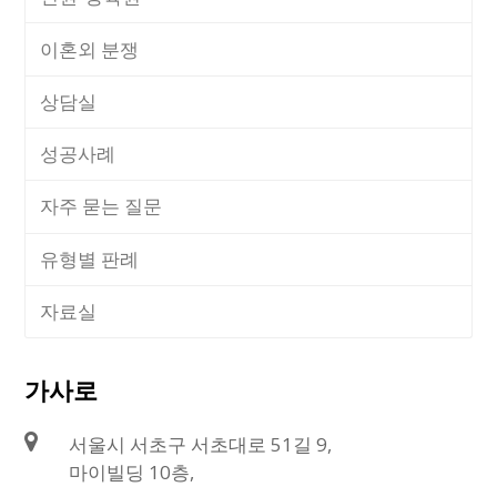
나. 협의이혼을 전제로 재산분할의 약정을 한 후 재판상 이
이혼외 분쟁
혼이 이루어진 경우, 재판상 이혼 후 또는 재판상 이혼과 함
께 재산분할을 원하는 당사자로서는, 이혼성립 후 새로운 협
상담실
의가 이루어지지 아니하는 한, 이혼소송과 별도의 절차로 또
는 이혼소송 절차에 병합하여 가정법원에 재산분할에 관한
성공사례
심판을 청구하여야 하는 것이지(이에 따라
가정법원이 재산
분할의 액수와 방법을 정함에 있어서는 그 협의의 내용과 협
자주 묻는 질문
의가 이루어진 경위 등을 민법 제839조의2 제2항 소정 ‘기타
사정’의 하나로서 참작하게 될 것
이다), 당초의 재산분할에
관한 협의의 효력이 유지됨을 전제로 하여 민사소송으로써
유형별 판례
그 협의 내용 자체의 이행을 구할 수는 없다.
자료실
2. 부당한 협의이혼 합의시 대응방안
가사로
협의이혼을 하지 않는 이상 부당한 위자료∙재산분할 합의가 효력
을 발생하지 않으므로,
절대로 예정된 확인기일에 출석해서 협의
서울시 서초구 서초대로 51길 9,
이혼의사 확인을 하여서는 안됩니다.
마이빌딩 10층,
만일 이미 협의이혼의사 확인을 한 경우라고 하더라도,
상대방이