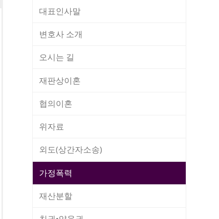
대표인사말
변호사 소개
오시는 길
재판상이혼
협의이혼
위자료
외도(상간자소송)
가정폭력
재산분할
친권•양육권