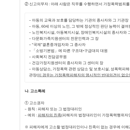
② 신고의무자 : 아래 사람은 직무를 수행하면서 가정폭력범죄를 
– 아동의 교육과 보호를 담당하는 기관의 종사자와 그 기관장
– 아동, 60세 이상의 노인, 그 밖에 정상적인 판단 능력이 
– 노인복지시설, 아동복지시설, 장애인복지시설의 종사자와 
– 다문화가족지원센터의 전문인력과 그 장
– “국제”결혼중개업자와 그 종사자
– 「소방기본법」에 따른 구조대•구급대의 대원
– 사회복지 전담공무원
– 건강가정지원센터의 종사자와 그 센터의 장
– 아동상담소, 가정폭력 관련 상담소 및 보호시설, 성폭력피해
관장(
이 경우는 가정폭력피해자의 명시적인 반대의견이 없으
나. 고소특례
① 고소권자
– 원칙 : 피해자 또는 그 법정대리인
– 예외 :
피해자의 친족
(피해자의 법정대리인이 가정폭력행위자인
※ 피해자에게 고소할 법정대리인이나 친족이 없는 경우에 이해관