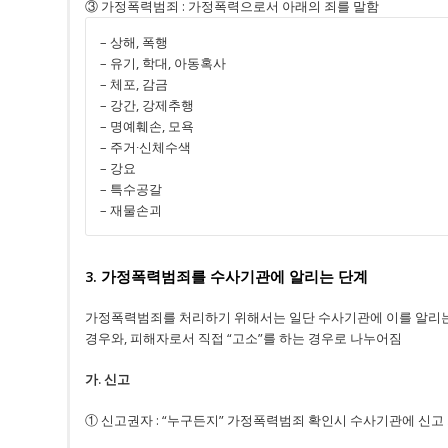
③ 가정폭력범죄 : 가정폭력으로서 아래의 죄를 말함
– 상해, 폭행
– 유기, 학대, 아동혹사
– 체포, 감금
– 강간, 강제추행
– 명예훼손, 모욕
– 주거∙신체수색
– 강요
– 특수공갈
– 재물손괴
3. 가정폭력범죄를 수사기관에 알리는 단계
가정폭력범죄를 처리하기 위해서는 일단 수사기관에 이를 알리는
경우와, 피해자로서 직접 “고소”를 하는 경우로 나누어짐
가. 신고
① 신고권자 : “누구든지” 가정폭력범죄 확인시 수사기관에 신고