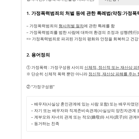
1. 가정폭력범죄의 처벌 등에 관한 특례법(약칭:가정폭
– 가정폭력범죄의
형사처벌 절차
에 관한 특례를 함
– 가정폭력범죄를 범한 사람에 대하여 환경의 조정과 성행(性行
=> 가정폭력범죄로 파괴된 가정의 평화와 안정을 회복하고 건
2. 용어정의
① 가정폭력 : 가정구성원 사이의
신체적, 정신적 또는 재산상 피
※ 단순히 신체적 폭력 뿐만 아니라
정신적, 재산상 피해를 주는
② “가정구성원”
– 배우자(사실상 혼인관계에 있는 사람 포함) 또는 배우자였던
– 자기 또는 배우자와 직계존비속관계(사실상의 양친자관계 
– 계부모와 자녀의 관계 또는 적모(嫡母)와 서자(庶子)의 관계
– 동거하는 친족