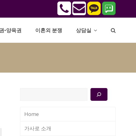
권•양육권
이혼외 분쟁
상담실
검
색
Home
가사로 소개