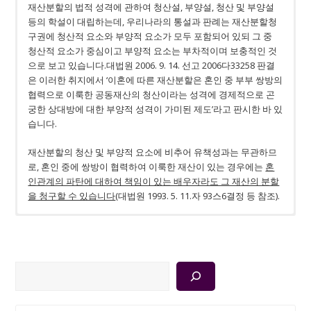
재산분할의 법적 성격에 관하여 청산설, 부양설, 청산 및 부양설
등의 학설이 대립하는데, 우리나라의 통설과 판례는 재산분할청
구권에 청산적 요소와 부양적 요소가 모두 포함되어 있되 그 중
청산적 요소가 중심이고 부양적 요소는 부차적이며 보충적인 것
으로 보고 있습니다.대법원 2006. 9. 14. 선고 2006다33258 판결
은 이러한 취지에서 ‘이혼에 따른 재산분할은 혼인 중 부부 쌍방의
협력으로 이룩한 공동재산의 청산이라는 성격에 경제적으로 곤
궁한 상대방에 대한 부양적 성격이 가미된 제도’라고 판시한 바 있
습니다.
재산분할의 청산 및 부양적 요소에 비추어 유책성과는 무관하므
로, 혼인 중에 쌍방이 협력하여 이룩한 재산이 있는 경우에는
혼
인관계의 파탄에 대하여 책임이 있는 배우자라도 그 재산의 분할
을 청구할 수 있습니다
(대법원 1993. 5. 11.자 93스6결정 등 참조).
1. 직권탐지주의
1. 이혼한 배우자 일방 : 재산분할청구 가능
1. 원칙
1. 원칙
1. 분할비율을 정하는 요소
1. 법령
1. 가사조사제도의 활용
1. 지연손해금과 가집행선고
이혼소송을 하는 경우 이미 오래 전부터 별거를 하였거나 혼인관
계가 파탄된 상태인 경우도 있습니다. 이 경우 실무상으로는 별거
재산분할심판사건은 ‘마’류 가사비송사건에 속하기 때문에 재산
협의이혼 또는 재판상 이혼을 한 배우자 일방은 재산분할청구를
원칙적으로
재산분할액 산정의 기초가 되는 재산의 가액을 반드시 시가감정
재산분할비율은 개별재산에 대한 기여도를 일컫는 것이 아니라,
가사소송규칙에 따르면 재산분할의 심판은
재산분할과 관련하여 조사가 필요한 경우 법원는 가사조사제도
– 지연손해금 : 판결확정일 다음날부터 5%
혼인 중
당사자
쌍방의 협력으로 이룩한 재산
금전급부, 물건인도,
, 즉 부
시 또는 혼인관계가 파탄에 이른 시점부터 사실심 변론종결시까
분할심판사건을 담당하는 판사는 재산분할 대상재산의 편입여
할 수 있으나, 이혼 후 2년이 경과되지 않아야 합니다(민법 제839
부공동재산이 분할대상 재산입니다.
에 의하여 인정하여야 하는 것이라고는 할 수 없고, 객관성과 합
기여도 그 밖의모든 사정을 고려하여
등기 기타 의무이행을 동시에 명할 수 있도록 하고
를 활용할 수 있습니다. 가사조사제도는 특히 혼인기간이 장기간
– 가집행선고 : 안됨. 따라서 판결 확정되어야 강제집행 가능
전체로서의 형성된 재산에
(규칙 제97조),
지 부부 중 어느 한쪽이 재산을 일방적으로 처분하는 등 재산변동
검
부, 대상재산의 금전적 가치, 분할방법, 분할비율 등에서 사실상
조의2 제3항, 제척기간)
리성이 있는 자료에 의하여 평가하여야 함(2002스36)
대하여 상대방 배우자로부터 분할받을 수 있는 비율
현물분할을 원칙으로 하되 예외적으로 경매분할을 인정하고 있
인 경우 재산의 형성과정에 관한 가사조사는 재산분할을 정함에
을 의미합니
이 문제되는 경우가 많습니다.
색
가. ‘혼인 중’ 취득한 재산
※ 위자료청구
전권을 가진다고 할 수 있습니다. 즉
다(2001므718).
는 공유물분할에 관한 민법 제269조 제2항을 준용하도록 하고 있
있어 많은 도움이 되고 있지만, 당사자의 진술만을 토대로 하여
법원은 당사자의 청구취지에
– 지연손해금 : 통상 1심 판결선고일 다음날부터 연15%(소송촉진
구애받지 않고 당사자의 법률관계를 형성하고 그에 따른 의무를
현재 실무는 이혼소송의 사실심 변론종결시를 기준시점으로 하
다(규칙 제98조).
조사를 진행하기 때문에 가사조사결과만으로 재산분할을 확정하