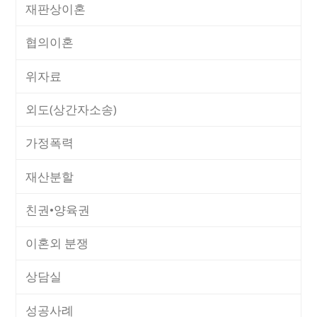
재판상이혼
협의이혼
위자료
외도(상간자소송)
가정폭력
재산분할
친권•양육권
이혼외 분쟁
상담실
성공사례