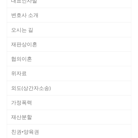
대표인사말
변호사 소개
오시는 길
재판상이혼
협의이혼
위자료
외도(상간자소송)
가정폭력
재산분할
친권•양육권