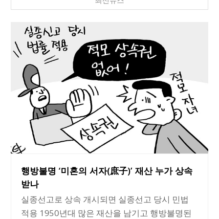
행방불명 ‘미혼의 서자(庶子)’ 재산 누가 상속
받나
실종선고로 상속 개시되면 실종선고 당시 민법
적용 1950년대 많은 재산을 남기고 행방불명된