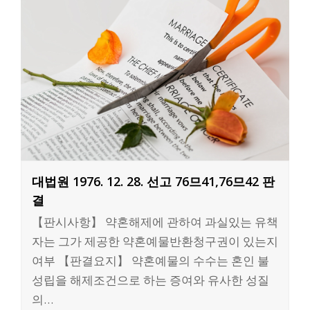
대법원 1976. 12. 28. 선고 76므41,76므42 판
결
【판시사항】 약혼해제에 관하여 과실있는 유책
자는 그가 제공한 약혼예물반환청구권이 있는지
여부 【판결요지】 약혼예물의 수수는 혼인 불
성립을 해제조건으로 하는 증여와 유사한 성질
의…