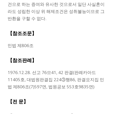
건으로 하는 증여와 유사한 것으로서 일단 사실혼이
라도 성립한 이상 위 해제조건은 성취불능이므로 그
반환을 구할 수 없다.
【참조조문】
민법 제806조
【참조판례】
1976.12.28. 선고 76므41, 42 판결(판례카아드
11405호, 대법원판결집 224③행86, 판결요지집 민
법 제806조(7)597면, 법원공보 553호9835면)
【전 문】