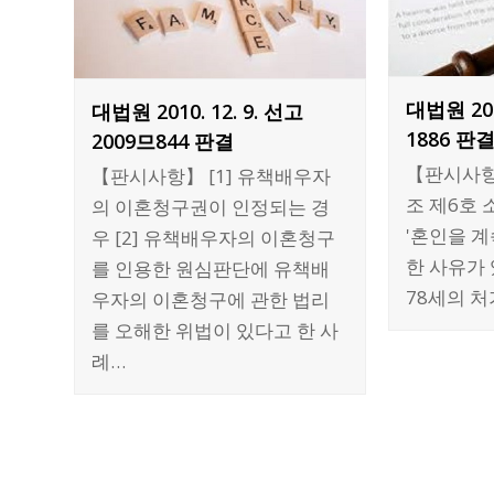
대법원 200
대법원 2010. 12. 9. 선고
1886 판
2009므844 판결
【판시사항】
【판시사항】 [1] 유책배우자
조 제6호
의 이혼청구권이 인정되는 경
'혼인을 
우 [2] 유책배우자의 이혼청구
한 사유가 있
를 인용한 원심판단에 유책배
78세의 처
우자의 이혼청구에 관한 법리
를 오해한 위법이 있다고 한 사
례…