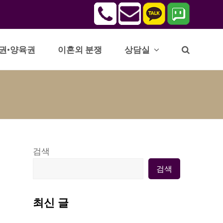
권•양육권
이혼외 분쟁
상담실
검색
검색
최신 글