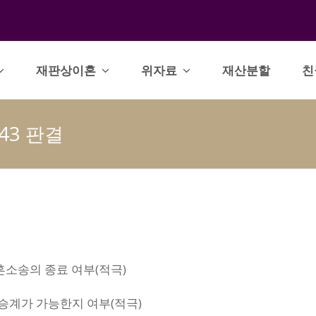
재판상이혼
위자료
재산분할
친
143 판결
혼소송의 종료 여부(적극)
승계가 가능한지 여부(적극)