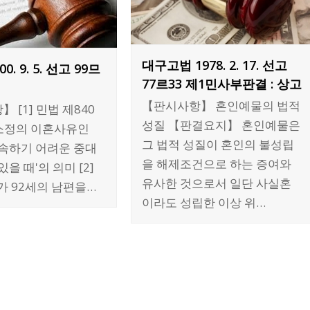
대구고법 1978. 2. 17. 선고
0. 9. 5. 선고 99므
77르33 제1민사부판결 : 상고
결
【판시사항】 혼인예물의 법적
 [1] 민법 제840
성질 【판결요지】 혼인예물은
 소정의 이혼사유인
그 법적 성질이 혼인의 불성립
계속하기 어려운 중대
을 해제조건으로 하는 증여와
을 때'의 의미 [2]
유사한 것으로서 일단 사실혼
가 92세의 남편을…
이라도 성립한 이상 위…