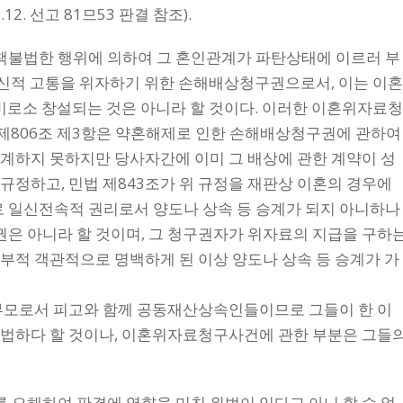
2. 선고 81므53 판결 참조).
불법한 행위에 의하여 그 혼인관계가 파탄상태에 이르러 부
정신적 고통을 위자하기 위한 손해배상청구권으로서, 이는 이
비로소 창설되는 것은 아니라 할 것이다. 이러한 이혼위자료
 제806조 제3항은 약혼해제로 인한 손해배상청구권에 관하여
계하지 못하지만 당사자간에 이미 그 배상에 관한 계약이 성
규정하고, 민법 제843조가 위 규정을 재판상 이혼의 경우에
일신전속적 권리로서 양도나 상속 등 승계가 되지 아니하나
은 아니라 할 것이며, 그 청구권자가 위자료의 지급을 구하
부적 객관적으로 명백하게 된 이상 양도나 상속 등 승계가 가
부모로서 피고와 함께 공동재산상속인들이므로 그들이 한 이
적법하다 할 것이나, 이혼위자료청구사건에 관한 부분은 그들
오해하여 판결에 영향을 미친 위법이 있다고 아니 할 수 없