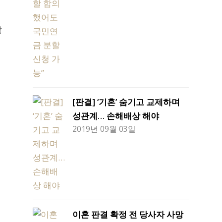
같
계
여
[판결] ‘기혼’ 숨기고 교제하며
성관계… 손해배상 해야
2019년 09월 03일
는
이혼 판결 확정 전 당사자 사망