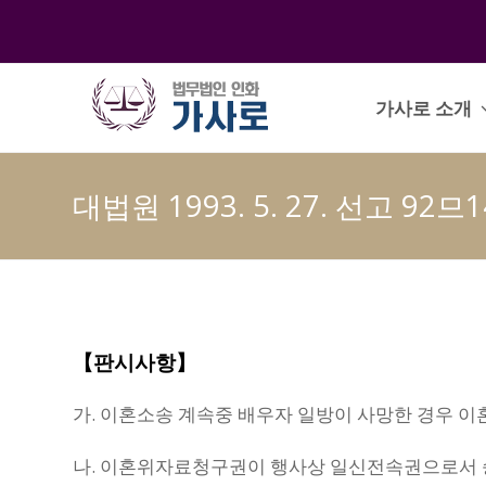
가사로 소개
대법원 1993. 5. 27. 선고 92므
【판시사항】
가. 이혼소송 계속중 배우자 일방이 사망한 경우 이
나. 이혼위자료청구권이 행사상 일신전속권으로서 