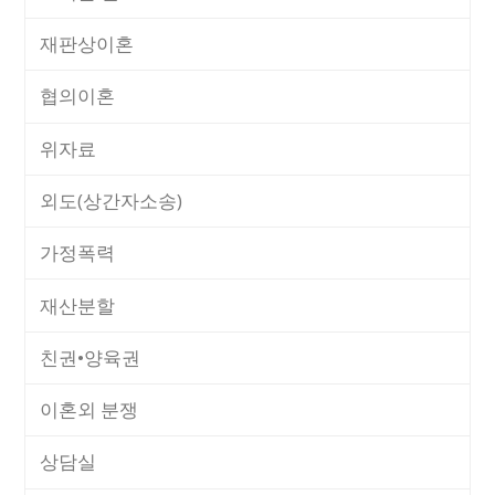
재판상이혼
협의이혼
위자료
외도(상간자소송)
가정폭력
재산분할
친권•양육권
이혼외 분쟁
상담실