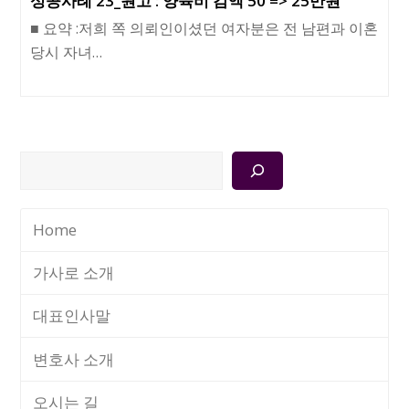
성공사례 23_원고 : 양육비 감액 50 => 25만원
■ 요약 :저희 쪽 의뢰인이셨던 여자분은 전 남편과 이혼
당시 자녀…
검
색
Home
가사로 소개
대표인사말
변호사 소개
오시는 길