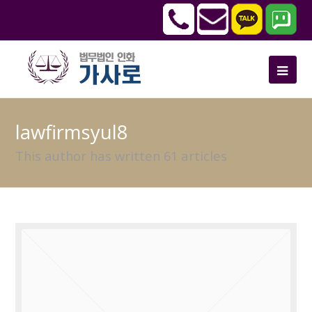
lawfirmsyul8
This author has written 61 articles