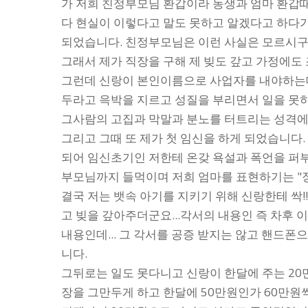
가 저희 친정부모님 환갑이라 동생과 엄마 환갑
다 현실이 이렇다고 말도 못하고 알겠다고 하다
되었습니다. 친정부모님은 이런 사실은 모르시구요.
그래서 제가 직장을 구해 제 빚도 갚고 가정에도 
그런데 신랑이 본인이름으로 사업자를 내야하는데
두라고 윽박을 지르고 성질을 부리면서 일을 못하게
그사람의 고집과 막말과 분노를 터트리는 성격에
그리고 그때 또 제가 첫 임신을 하게 되었습니다
되어 임신초기인 저한테 온갖 욕설과 폭언을 퍼
부모님까지 들먹이며 저희 엄마를 표현하기는 "장모
결국 저는 뱃속 아기를 지키기 위해 신랑한테 싹!
고 빚을 갚아주더군요...각서의 내용인 즉 차후
내용인데... 그 각서를 공증 받지는 않고 핸드
니다.
그뒤로는 일도 못다니고 신랑이 한달에 주는 20
장을 그만두게 하고 한달에 50만원인가 60만원