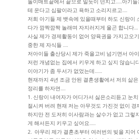
놀이매트끝에서 끝으로 밀듯이 던지고.....아기
테 운다고 십팔이라고 욕하고 소리지르고....
저희 아기들 제 뱃속에 있을때부터 하도 신랑이
다가 깜짝깜짝 놀래며 자지러지게 울곤 합니다...
사실 제가 경제활동이 없어 양육권을 가지고오기
중한 제 자식들 ....
저아이들 출산당시 제가 죽을고비 넘기면서 아이들
저런 개념없는 집에서 키우게 하고 싶지 않습니다..
이야기가 좀 두서가 없었는데......
현재까지 4년 조금 안된 결혼생활에서 저의 삶은 이
정리를 하자면....
1. 신랑이 내여자가 어디가서 싫은소리듣고 눈
절시켜 버려 현재 저는 아무것도 가진것 없이 
하지만 전 도저히 이사람과는 살수가 없고 그렇지
게 해서든지 키우고 싶어요.....
2. 아무리 제가 결혼초부터 여러번의 빚을 지어