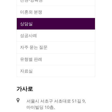
이혼외 분쟁
상담실
성공사례
자주 묻는 질문
유형별 판례
자료실
가사로
서울시 서초구 서초대로 51길 9,
마이빌딩 10층,