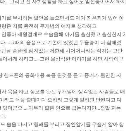
....그리고 전 사회생활을 하고 싶어도 임신중이어서 하지
처가를 무시하는 발언을 들으면서도 제가 지은죄가 있어 아
신랑은 저를 완전히 무개념의 여자로 생각하고
 안좋아 제왕절개로 수술을해 아기를 출산했고 출산한지 2
....그때의 슬픔으로 기존에 있었던 우울증이 더 심해졌
화장하던날 슬픔에 잠겨있는 저한테 시어머니라는 작자는 그만
어서게 하라고.....그런 몰상식한 이야기를 하던 사람이구
랑 핸드폰의 통화내용 녹음 된것을 듣고 증거가 될만한 자
처가 욕을 하고 장모를 완전 무개념에 생각없는 사람을로 매
라고 욕을 할때마다 오히려 그렇게 말하면 안된다고 다
있더군요.....아무리 팔은 안으로 굽는다지만...정말 저는
다.
도 술을 마시고 행패를 부리고 장인알기를 우습게 알아 장