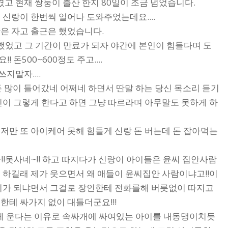
고 현재 쌍둥이 출산 한지 80일이 조금 넘었습니다.
신랑이 한번씩 일어나 도와주었는데요....
간은 자고 출근은 했었습니다.
고 그 기간이 만료가 되자 야간에 본인이 힘들다며 도
돈500~600정도 주고....
지말자....
 돈 많이 들어갔네 어쩌네 하면서 딴말 하는 당신 목소리 듣기
인이 그렇게 한다고 하면 그냥 따르라며 아무말도 못하게 하
저만 또 아이케어 못해 힘들게 신랑 돈 버는데 돈 잡아먹는
!!못사네~!! 하고 따지다가 신랑이 아이들은 윤씨 집안사람
 하길래 제가 웃으면서 왜 애들이 윤씨집안 사람이냐고!!이
씨가 되냐면서 그걸로 장인한테 전화를해 버릇없이 따지고
테 싸가지 없이 대들더군요!!!
지게 운다는 이유로 속싸개에 싸여있는 아이를 내동댕이치듯