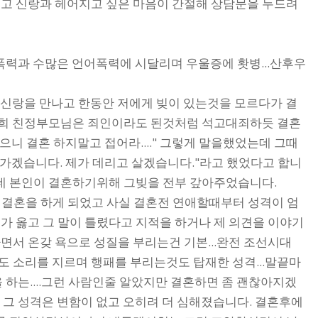
고 신랑과 헤어지고 싶은 마음이 간절해 상담문을 두드려
 폭력과 수많은 언어폭력에 시달리며 우울증에 홧병...산후우
. 신랑을 만나고 한동안 저에게 빚이 있는것을 모르다가 결
 저희 친정부모님은 죄인이라도 된것처럼 석고대죄하듯 결혼
으니 결혼 하지말고 접어라...." 그렇게 말을했었는데 그때
 가겠습니다. 제가 데리고 살겠습니다."라고 했었다고 합니
는데 본인이 결혼하기위해 그빚을 전부 갚아주었습니다.
 결혼을 하게 되었고 사실 결혼전 연애할때부터 성격이 엄
가 옳고 그 말이 틀렸다고 지적을 하거나 제 의견을 이야기
서 온갖 욕으로 성질을 부리는건 기본...완전 조선시대
 소리를 지르며 행패를 부리는것도 탑재한 성격...말끝마
을 하는....그런 사람인줄 알았지만 결혼하면 좀 괜찮아지겠
도 그 성격은 변함이 없고 오히려 더 심해졌습니다. 결혼후에