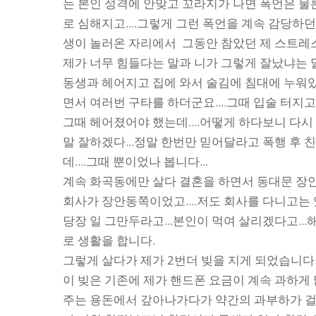
는 본인 성격에 안맞고 꼬라지가 나면 폭언은 
로 심해지고....그렇게 그런 폭언을 계속 감당하
생이 놀러온 자리에서 그동안 참았던 제 스트레
제가 너무 힘들다는 말과 니가 그렇게 잘났냐는 
동생과 헤어지고 집에 와서 술김에 침대에 누워
면서 여러번 구타를 하더군요....그때 입술 터지
그때 헤어졌어야 했는데....어떻게 하다보니 다시
말 잘하겠다...정말 한번만 믿어달라고 폭행 후
데....그때 뿐이었나 봅니다...
계속 화곡동에만 살다 결혼을 하면서 동대문 장
회사가 장안동쪽이었고....저도 회사를 다니고
당장 일 그만두라고...본인이 먹여 살리겠다고..
로 생활을 합니다.
그렇게 살다가 제가 2번더 빚을 지게 되었습니다
이 빚은 기존에 제가 핸드폰 요금이 계속 과하게
주는 용돈에서 갚아나가다가 약간의 과부하가 걸려