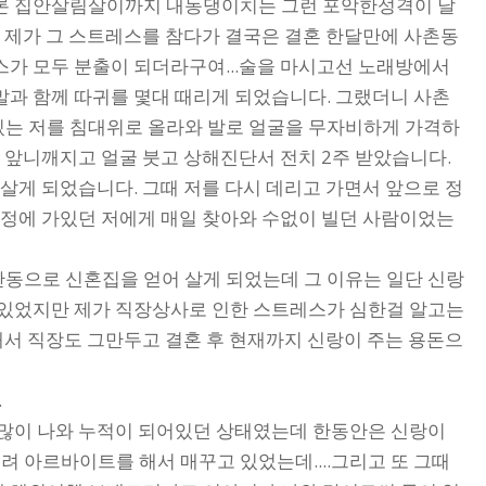
물론 집안살림살이까지 내동댕이치는 그런 포악한성격이 날
던 제가 그 스트레스를 참다가 결국은 결혼 한달만에 사촌동
스가 모두 분출이 되더라구여...술을 마시고선 노래방에서
말과 함께 따귀를 몇대 때리게 되었습니다. 그랬더니 사촌
있는 저를 침대위로 올라와 발로 얼굴을 무자비하게 가격하
고 앞니깨지고 얼굴 붓고 상해진단서 전치 2주 받았습니다.
 살게 되었습니다. 그때 저를 다시 데리고 가면서 앞으로 정
 친정에 가있던 저에게 매일 찾아와 수없이 빌던 사람이었는
안동으로 신혼집을 얻어 살게 되었는데 그 이유는 일단 신랑
는 있었지만 제가 직장상사로 인한 스트레스가 심한걸 알고는
.해서 직장도 그만두고 결혼 후 현재까지 신랑이 주는 용돈으
.
 많이 나와 누적이 되어있던 상태였는데 한동안은 신랑이
 아르바이트를 해서 매꾸고 있었는데....그리고 또 그때