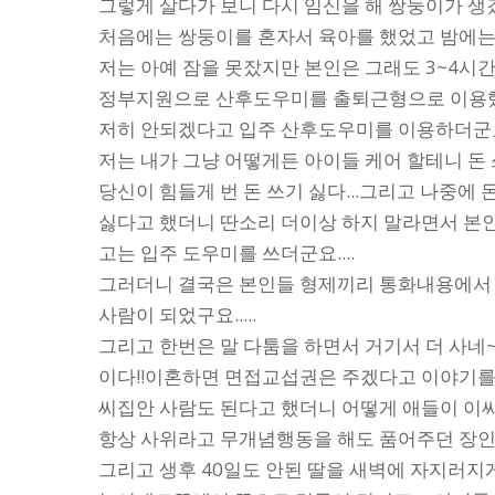
그렇게 살다가 보니 다시 임신을 해 쌍둥이가 생겼
처음에는 쌍둥이를 혼자서 육아를 했었고 밤에는 
저는 아예 잠을 못잤지만 본인은 그래도 3~4시
정부지원으로 산후도우미를 출퇴근형으로 이용했었
저히 안되겠다고 입주 산후도우미를 이용하더군요!! 
저는 내가 그냥 어떻게든 아이들 케어 할테니 돈 쓰
당신이 힘들게 번 돈 쓰기 싫다...그리고 나중에
싫다고 했더니 딴소리 더이상 하지 말라면서 본
고는 입주 도우미를 쓰더군요....
그러더니 결국은 본인들 형제끼리 통화내용에서 
사람이 되었구요.....
그리고 한번은 말 다툼을 하면서 거기서 더 사네~
이다!!이혼하면 면접교섭권은 주겠다고 이야기를
씨집안 사람도 된다고 했더니 어떻게 애들이 이
항상 사위라고 무개념행동을 해도 품어주던 장인한
그리고 생후 40일도 안된 딸을 새벽에 자지러