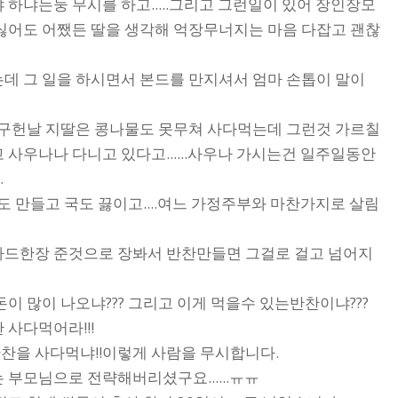
하냐는둥 무시를 하고.....그리고 그런일이 있어 장인장모
 싫어도 어쨌든 딸을 생각해 억장무너지는 마음 다잡고 괜찮
데 그 일을 하시면서 본드를 만지셔서 엄마 손톱이 말이
.허구헌날 지딸은 콩나물도 못무쳐 사다먹는데 그런것 가르칠
사우나나 다니고 있다고......사우나 가시는건 일주일동안
.
도 만들고 국도 끓이고....여느 가정주부와 마찬가지로 살림
카드한장 준것으로 장봐서 반찬만들면 그걸로 걸고 넘어지
이 많이 나오냐??? 그리고 이게 먹을수 있는반찬이냐???
사다먹어라!!!
찬을 사다먹냐!!이렇게 사람을 무시합니다.
부모님으로 전략해버리셨구요......ㅠㅠ