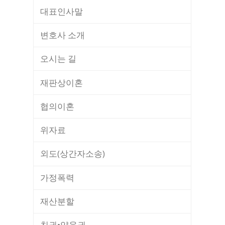
대표인사말
변호사 소개
오시는 길
재판상이혼
협의이혼
위자료
외도(상간자소송)
가정폭력
재산분할
친권•양육권