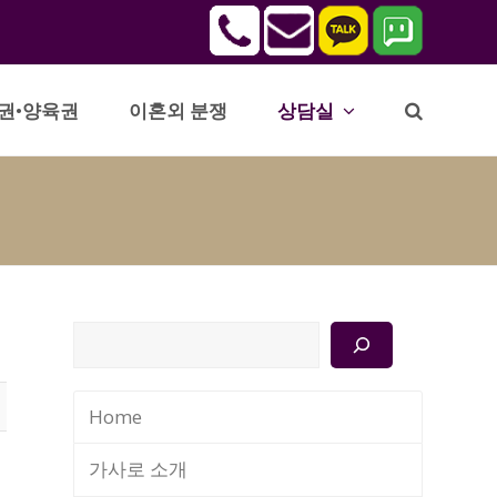
권•양육권
이혼외 분쟁
상담실
검
색
Home
가사로 소개