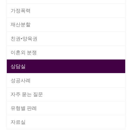
가정폭력
재산분할
친권•양육권
이혼외 분쟁
상담실
성공사례
자주 묻는 질문
유형별 판례
자료실