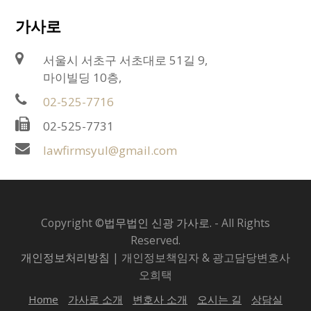
가사로
서울시 서초구 서초대로 51길 9,
마이빌딩 10층,
02-525-7716
02-525-7731
lawfirmsyul@gmail.com
Copyright ©
법무법인 신광 가사로.
- All Rights
Reserved.
개인정보처리방침
| 개인정보책임자 & 광고담당변호사
오희택
Home
가사로 소개
변호사 소개
오시는 길
상담실