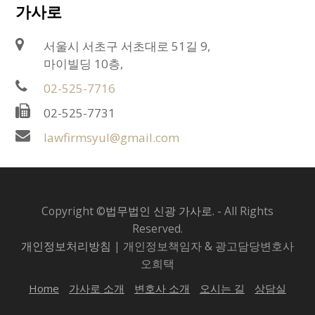
가사로
서울시 서초구 서초대로 51길 9,
마이빌딩 10층,
02-525-7716
02-525-7731
lawfirmsyul@gmail.com
Copyright ©
법무법인 신광 가사로.
- All Rights
Reserved.
개인정보처리방침
| 개인정보책임자 & 광고담당변호사
오희택
Home
가사로 소개
변호사 소개
오시는 길
상담실