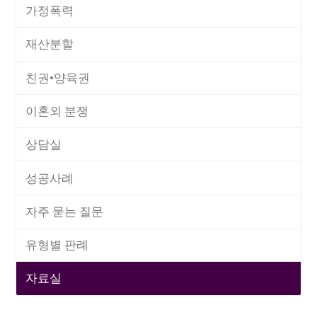
가정폭력
재산분할
친권•양육권
이혼외 분쟁
상담실
성공사례
자주 묻는 질문
유형별 판례
자료실