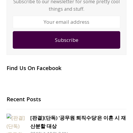
Subscribe to our newsletter for some pretty cool
things and stuff.
Your
email
address
Subscribe
Find Us On Facebook
Recent Posts
[판결](단독) ‘공무원 퇴직수당’은 이혼 시 재
산분할 대상