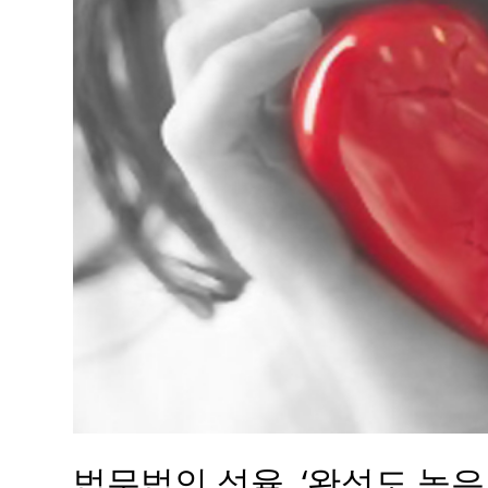
법무법인 성율, ‘완성도 높