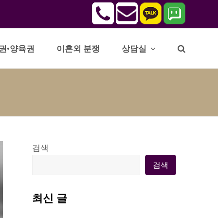
권•양육권
이혼외 분쟁
상담실
검색
검색
최신 글