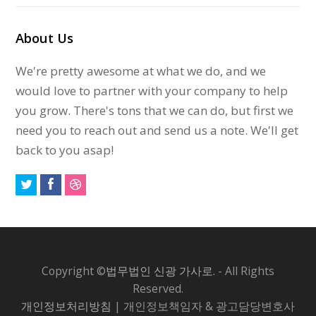
About Us
We're pretty awesome at what we do, and we
would love to partner with your company to help
you grow. There's tons that we can do, but first we
need you to reach out and send us a note. We'll get
back to you asap!
Copyright ©
법무법인 신광 가사로.
- All Rights
Reserved.
개인정보처리방침
| 개인정보책임자 & 광고담당변호사