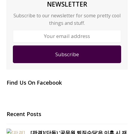
NEWSLETTER
Subscribe to our newsletter for some pretty cool
things and stuff.
Your
email
address
Subscribe
Find Us On Facebook
Recent Posts
[판결](단독) ‘공무원 퇴직수당’은 이혼 시 재