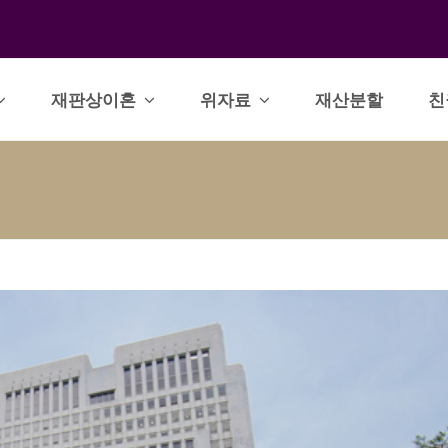
재판상이혼
위자료
재산분할
친