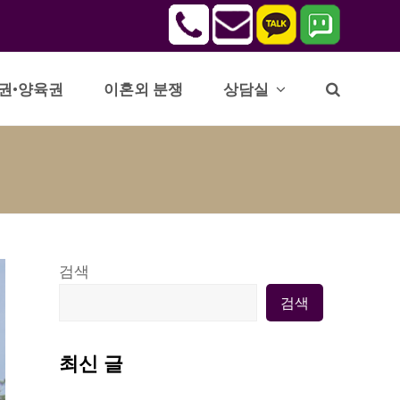
권•양육권
이혼외 분쟁
상담실
검색
검색
최신 글