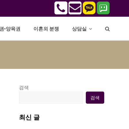
권•양육권
이혼외 분쟁
상담실
검색
검색
최신 글