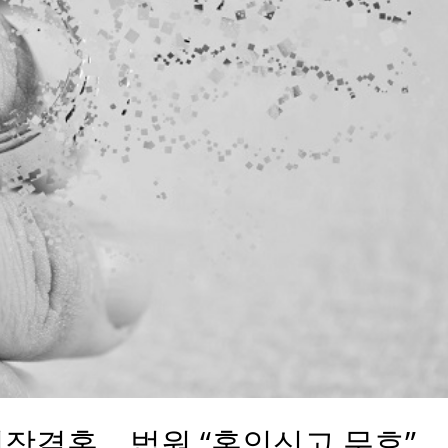
위장결혼… 법원 “혼인신고 무효”