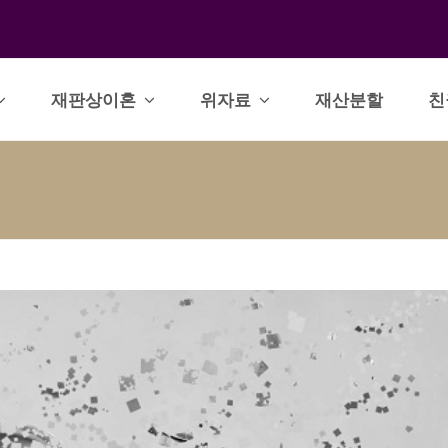
재판상이혼
위자료
재산분할
친