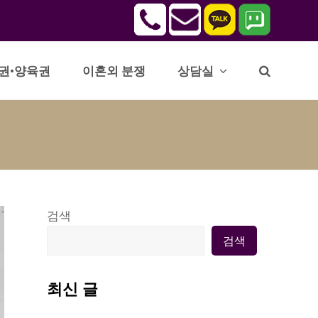
권•양육권
이혼외 분쟁
상담실
검색
검색
최신 글