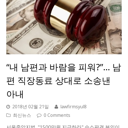
“내 남편과 바람을 피워?”… 남
편 직장동료 상대로 소송낸
아내
2018년 02월 21일
lawfirmsyul8
최신뉴스
0 Comments
서울중앙지법, "1500만원 지급하라" 승소판결 부인이