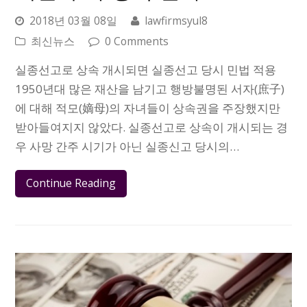
2018년 03월 08일
lawfirmsyul8
최신뉴스
0 Comments
실종선고로 상속 개시되면 실종선고 당시 민법 적용
1950년대 많은 재산을 남기고 행방불명된 서자(庶子)
에 대해 적모(嫡母)의 자녀들이 상속권을 주장했지만
받아들여지지 않았다. 실종선고로 상속이 개시되는 경
우 사망 간주 시기가 아닌 실종신고 당시의…
Continue Reading