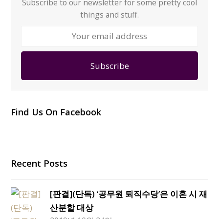
Subscribe to our newsletter for some pretty cool
things and stuff.
Your
email
address
Subscribe
Find Us On Facebook
Recent Posts
[판결](단독) ‘공무원 퇴직수당’은 이혼 시 재
산분할 대상