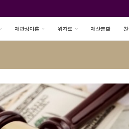
재판상이혼
위자료
재산분할
친