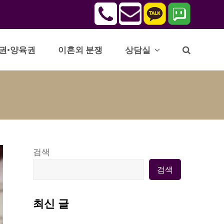
권•양육권
이혼외 분쟁
상담실
검색
검색
최신 글