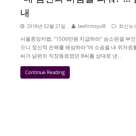
내
2018년 02월 21일
lawfirmsyul8
최신뉴
서울중앙지법, "1500만원 지급하라" 승소판결 부
으니 정신적 손해를 배상하라"며 소송을 내 위자료를
씨가 남편의 직장동료였던 B씨를 상대로 낸…
Continue Reading