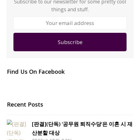
Subscribe to our newsletter for some pretty cool
things and stuff.
Your
email
address
Subscribe
Find Us On Facebook
Recent Posts
[판결](단독) ‘공무원 퇴직수당’은 이혼 시 재
산분할 대상