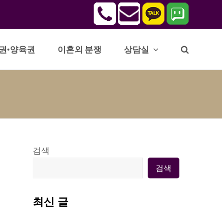
권•양육권
이혼외 분쟁
상담실
검색
검색
최신 글