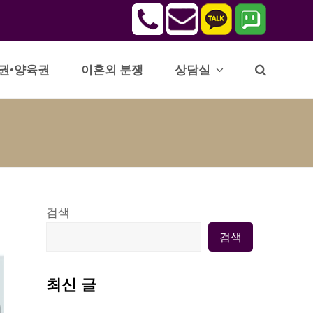
권•양육권
이혼외 분쟁
상담실
검색
검색
최신 글