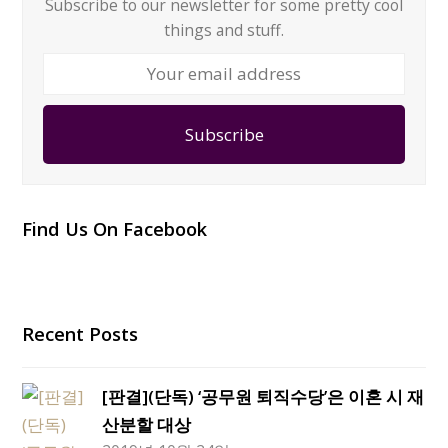
Subscribe to our newsletter for some pretty cool
things and stuff.
Your
email
address
Subscribe
Find Us On Facebook
Recent Posts
[판결](단독) ‘공무원 퇴직수당’은 이혼 시 재
산분할 대상