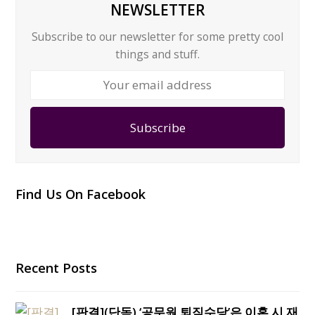
NEWSLETTER
Subscribe to our newsletter for some pretty cool
things and stuff.
Your
email
address
Subscribe
Find Us On Facebook
Recent Posts
[판결](단독) ‘공무원 퇴직수당’은 이혼 시 재