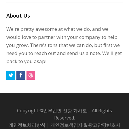
About Us
We're pretty awesome at what we do, and we
would love to partner with your company to help
you grow. There's tons that we can do, but first we
need you to reach out and send us a note. We'll get
back to you asap!
Copyright ©
법무법인 신광 가사로.
- All Rights
Reserved.
개인정보처리방침
| 개인정보책임자 & 광고담당변호사