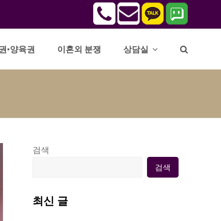
권•양육권
이혼외 분쟁
상담실
검색
검색
최신 글