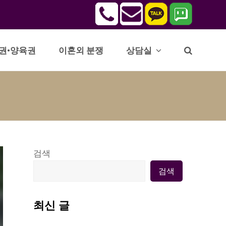
권•양육권
이혼외 분쟁
상담실
검색
검색
최신 글