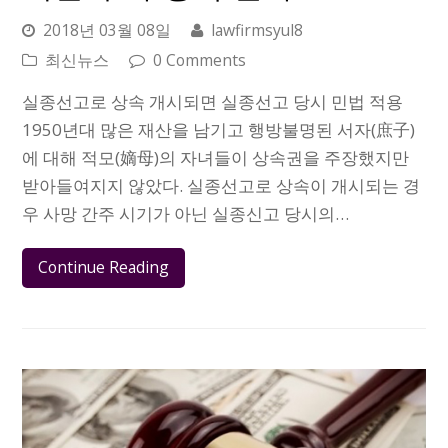
2018년 03월 08일
lawfirmsyul8
최신뉴스
0 Comments
실종선고로 상속 개시되면 실종선고 당시 민법 적용
1950년대 많은 재산을 남기고 행방불명된 서자(庶子)
에 대해 적모(嫡母)의 자녀들이 상속권을 주장했지만
받아들여지지 않았다. 실종선고로 상속이 개시되는 경
우 사망 간주 시기가 아닌 실종신고 당시의…
Continue Reading