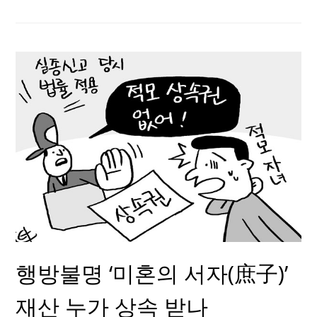
행방불명 ‘미혼의 서자(庶子)’
재산 누가 상속 받나