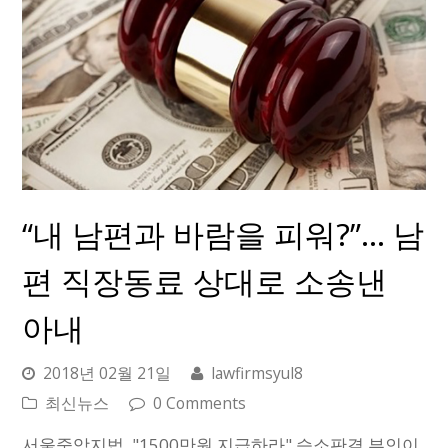
“내 남편과 바람을 피워?”… 남
편 직장동료 상대로 소송낸
아내
2018년 02월 21일
lawfirmsyul8
최신뉴스
0 Comments
서울중앙지법, "1500만원 지급하라" 승소판결 부인이