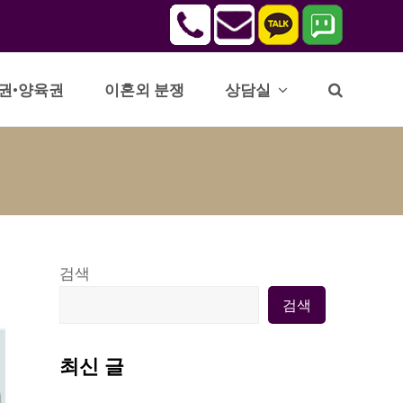
권•양육권
이혼외 분쟁
상담실
검색
검색
최신 글