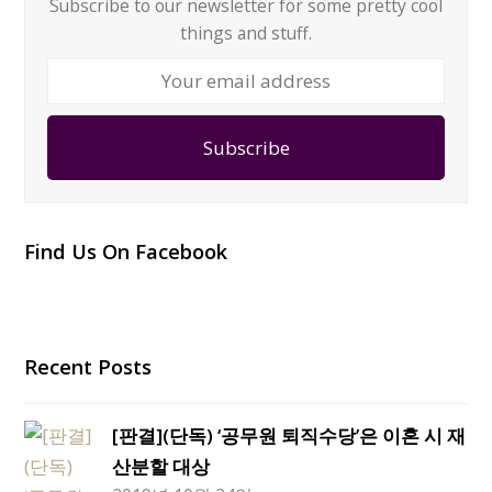
Subscribe to our newsletter for some pretty cool
things and stuff.
Your
email
address
Subscribe
Find Us On Facebook
Recent Posts
[판결](단독) ‘공무원 퇴직수당’은 이혼 시 재
산분할 대상