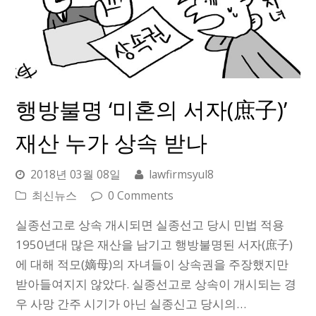
행방불명 ‘미혼의 서자(庶子)’
재산 누가 상속 받나
2018년 03월 08일
lawfirmsyul8
최신뉴스
0 Comments
실종선고로 상속 개시되면 실종선고 당시 민법 적용
1950년대 많은 재산을 남기고 행방불명된 서자(庶子)
에 대해 적모(嫡母)의 자녀들이 상속권을 주장했지만
받아들여지지 않았다. 실종선고로 상속이 개시되는 경
우 사망 간주 시기가 아닌 실종신고 당시의…