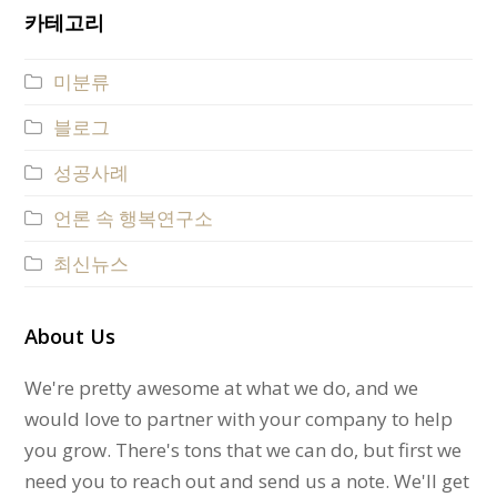
카테고리
미분류
블로그
성공사례
언론 속 행복연구소
최신뉴스
About Us
We're pretty awesome at what we do, and we
would love to partner with your company to help
you grow. There's tons that we can do, but first we
need you to reach out and send us a note. We'll get