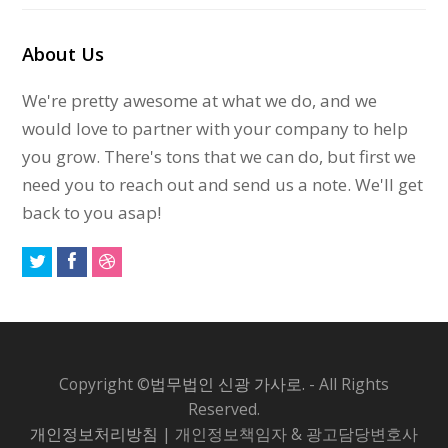
About Us
We're pretty awesome at what we do, and we
would love to partner with your company to help
you grow. There's tons that we can do, but first we
need you to reach out and send us a note. We'll get
back to you asap!
Copyright ©
법무법인 신광 가사로.
- All Rights
Reserved.
개인정보처리방침
| 개인정보책임자 & 광고담당변호사