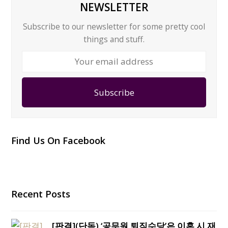
NEWSLETTER
Subscribe to our newsletter for some pretty cool
things and stuff.
Your
email
address
Subscribe
Find Us On Facebook
Recent Posts
[판결](단독) ‘공무원 퇴직수당’은 이혼 시 재