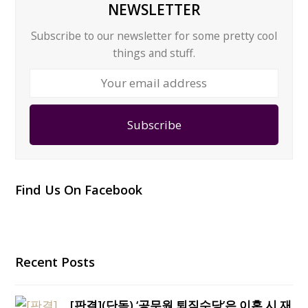
NEWSLETTER
Subscribe to our newsletter for some pretty cool
things and stuff.
Your
email
address
Subscribe
Find Us On Facebook
Recent Posts
[판결](단독) ‘공무원 퇴직수당’은 이혼 시 재