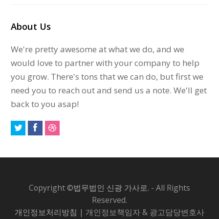
About Us
We're pretty awesome at what we do, and we
would love to partner with your company to help
you grow. There's tons that we can do, but first we
need you to reach out and send us a note. We'll get
back to you asap!
Copyright ©
법무법인 신광 가사로.
- All Rights
Reserved.
개인정보처리방침
| 개인정보책임자 & 광고담당변호사