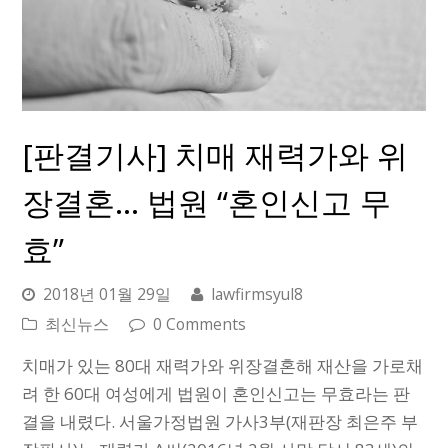
[판결기사] 치매 재력가와 위
장결혼… 법원 “혼인신고 무
효”
2018년 01월 29일
lawfirmsyul8
최신뉴스
0 Comments
치매가 있는 80대 재력가와 위장결혼해 재산을 가로채
려 한 60대 여성에게 법원이 혼인신고는 무효라는 판
결을 내렸다. 서울가정법원 가사3부(재판장 최은주 부