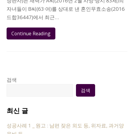
장판사)는 재력가 A씨(2016년 2월 사망·당시 83세)의
자녀들이 B씨(63·여)를 상대로 낸 혼인무효소송(2016
드합36447)에서 최근…
Continue Reading
검색
검색
최신 글
성공사례 1 _ 원고 : 남편 잦은 외도 등, 위자료, 과거양
육비 등