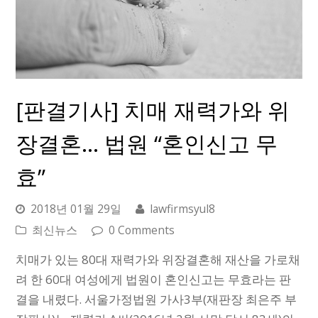
[판결기사] 치매 재력가와 위
장결혼… 법원 “혼인신고 무
효”
2018년 01월 29일
lawfirmsyul8
최신뉴스
0 Comments
치매가 있는 80대 재력가와 위장결혼해 재산을 가로채
려 한 60대 여성에게 법원이 혼인신고는 무효라는 판
결을 내렸다. 서울가정법원 가사3부(재판장 최은주 부