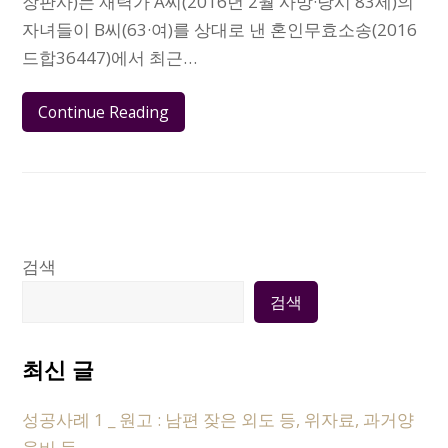
장판사)는 재력가 A씨(2016년 2월 사망·당시 83세)의
자녀들이 B씨(63·여)를 상대로 낸 혼인무효소송(2016
드합36447)에서 최근…
Continue Reading
검색
검색
최신 글
성공사례 1 _ 원고 : 남편 잦은 외도 등, 위자료, 과거양
육비 등