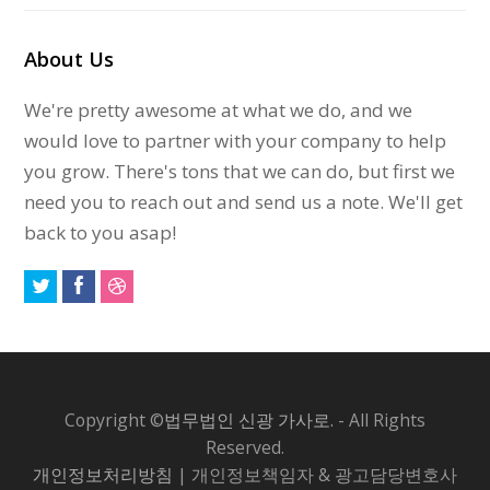
About Us
We're pretty awesome at what we do, and we
would love to partner with your company to help
you grow. There's tons that we can do, but first we
need you to reach out and send us a note. We'll get
back to you asap!
Copyright ©
법무법인 신광 가사로.
- All Rights
Reserved.
개인정보처리방침
| 개인정보책임자 & 광고담당변호사