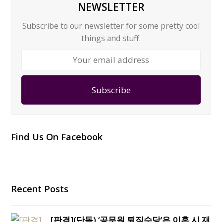
NEWSLETTER
Subscribe to our newsletter for some pretty cool
things and stuff.
Your
email
address
Subscribe
Find Us On Facebook
Recent Posts
[판결](단독) ‘공무원 퇴직수당’은 이혼 시 재