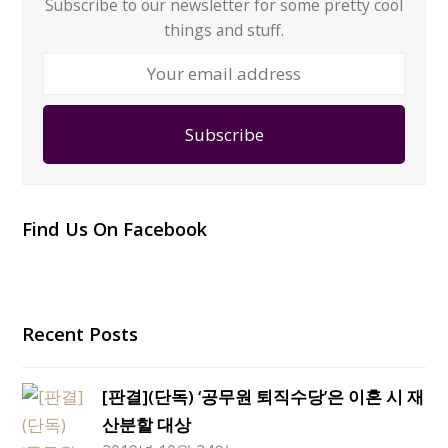
Subscribe to our newsletter for some pretty cool
things and stuff.
Your
email
address
Subscribe
Find Us On Facebook
Recent Posts
[판결](단독) ‘공무원 퇴직수당’은 이혼 시 재
산분할 대상