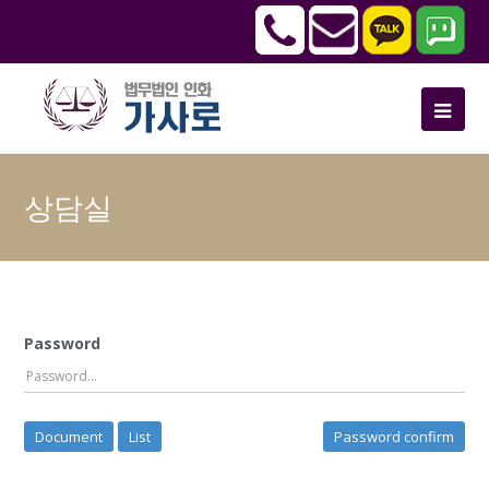
상담실
Password
Document
List
Password confirm