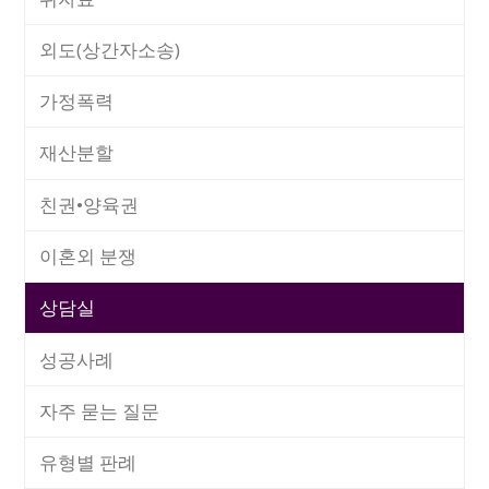
외도(상간자소송)
가정폭력
재산분할
친권•양육권
이혼외 분쟁
상담실
성공사례
자주 묻는 질문
유형별 판례