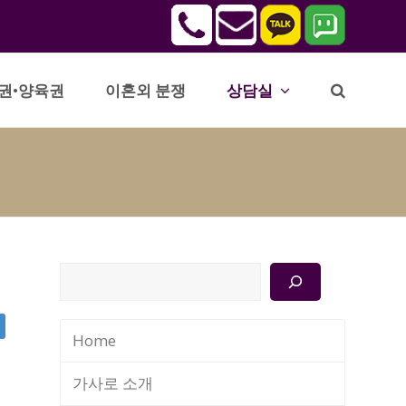
권•양육권
이혼외 분쟁
상담실
검
색
Home
가사로 소개