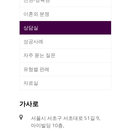
이혼외 분쟁
상담실
성공사례
자주 묻는 질문
유형별 판례
자료실
가사로
서울시 서초구 서초대로 51길 9,
마이빌딩 10층,