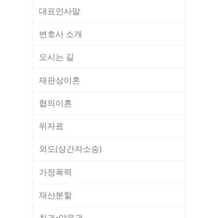
대표인사말
변호사 소개
오시는 길
재판상이혼
협의이혼
위자료
외도(상간자소송)
가정폭력
재산분할
친권•양육권